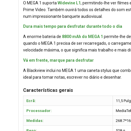
O MEGA 1 suporta
Widevine L1
, permitindo-lhe ver filme
Prime Video. Também ouvirá todos os detalhes do som es
num impressionante banquete audiovisual.
Dura mais tempo para desfrutar durante todo o dia
A enorme bateria de
8800 mAh do MEGA 1
permite-lhe des
quando o MEGA 1 precisa de ser recarregado, o carregame
velocidade máxima, o que significa mais trabalho e mais di
Vá em frente, marque para desfrutar
A Blackview inclui no MEGA 1 uma caneta stylus que comb
ideal para tomar notas, escrever no diário e desenhar.
Características gerais
Ecrã:
11,5 Pul
Processador:
MediaTek
Medidas:
268.7*1
Peso:
528 g