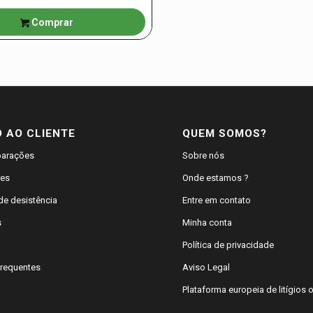
range:
Comprar
364,99€
through
419,99€
O AO CLIENTE
QUEM SOMOS?
parações
Sobre nós
res
Onde estamos ?
de desistência
Entre em contato
s
Minha conta
Política de privacidade
Frequentes
Aviso Legal
Plataforma europeia de litígios o