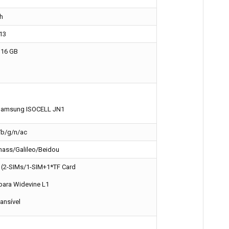
h
13
 16 GB
Samsung ISOCELL JN1
/b/g/n/ac
ass/Galileo/Beidou
 (2-SIMs/1-SIM+1*TF Card
para Widevine L1
ansível