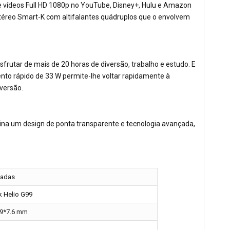
s e vídeos Full HD 1080p no YouTube, Disney+, Hulu e Amazon
téreo Smart-K com altifalantes quádruplos que o envolvem
frutar de mais de 20 horas de diversão, trabalho e estudo. E
nto rápido de 33 W permite-lhe voltar rapidamente à
versão.
ina um design de ponta transparente e tecnologia avançada,
gadas
 Helio G99
69*7.6 mm