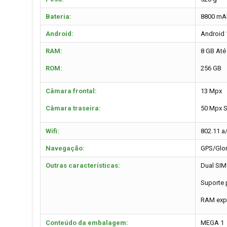
Bateria:
8800 mA
Android:
Android 
RAM:
8 GB Até
ROM:
256 GB
Câmara frontal:
13 Mpx
Câmara traseira:
50 Mpx 
Wifi:
802.11 a
Navegação:
GPS/Glon
Outras características:
Dual SIM
Suporte 
RAM exp
Conteúdo da embalagem:
MEGA 1