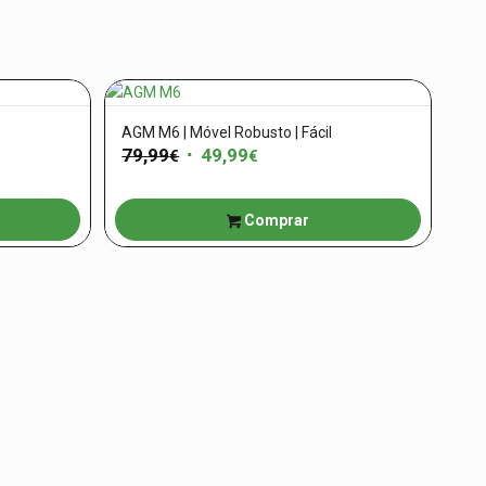
AGM M6 | Móvel Robusto | Fácil
79,99
O
49,99
O
€
€
preço
preço
original
atual
Comprar
era:
é:
79,99€.
49,99€.