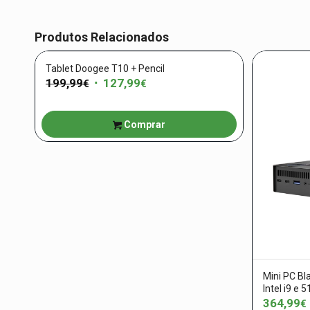
Produtos Relacionados
Tablet Doogee T10 + Pencil
199,99
O
127,99
O
€
€
preço
preço
original
atual
Comprar
era:
é:
199,99€.
127,99€.
Mini PC B
Intel i9 e 
364,99
€