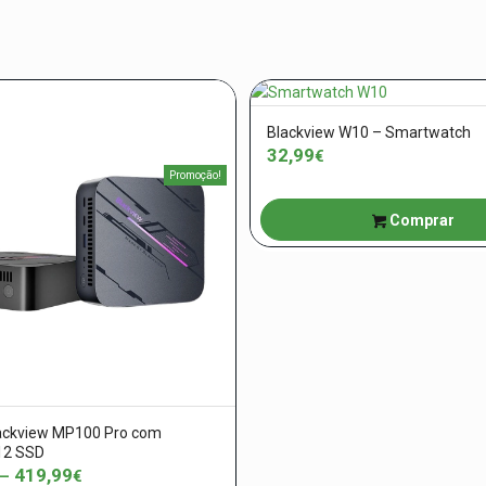
Blackview W10 – Smartwatch
32,99
€
Promoção!
Comprar
lackview MP100 Pro com
512 SSD
419,99
Price
–
€