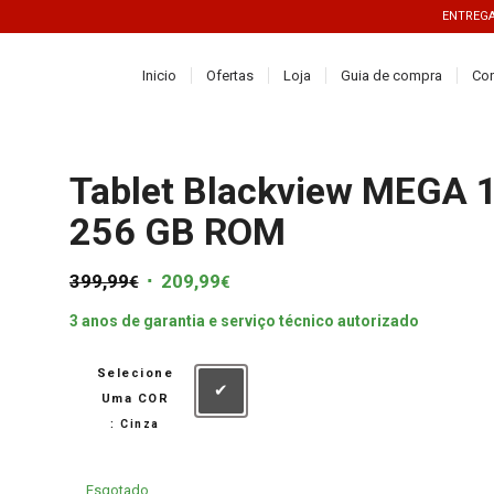
ENTREGAS
Inicio
Ofertas
Loja
Guia de compra
Co
Tablet Blackview MEGA 
256 GB ROM
399,99
O
209,99
O
€
€
preço
preço
3 anos de garantia e serviço técnico autorizado
original
atual
era:
é:
Selecione
399,99€.
209,99€.
Uma COR
Cinza
: Cinza
Esgotado