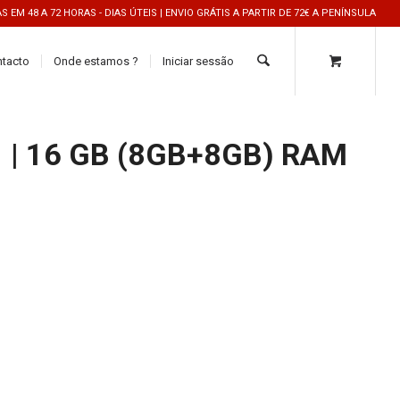
 EM 48 A 72 HORAS - DIAS ÚTEIS | ENVIO GRÁTIS A PARTIR DE 72€ A PENÍNSULA
ntacto
Onde estamos ?
Iniciar sessão
1 | 16 GB (8GB+8GB) RAM