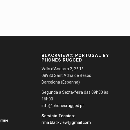
BLACKVIEW® PORTUGAL BY
PHONES RUGGED
Valls d’Andorra 2, 2º 1ª
08930 Sant Adrià de Besós
Barcelona (Espanha)
Segunda a Sexta-feira das 09h30 às
16h00
info@phonesrugged.pt
Servicio Técnico:
nline
rma.blackview@gmail.com