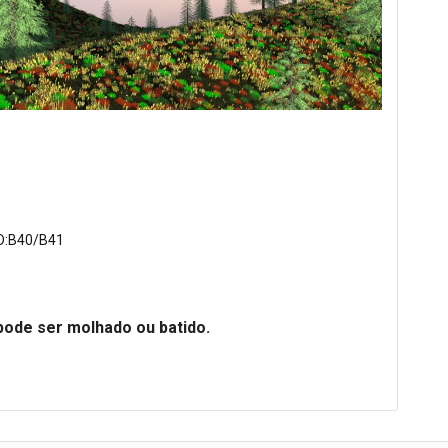
D:B40/B41
pode ser molhado ou batido.
Promoção!