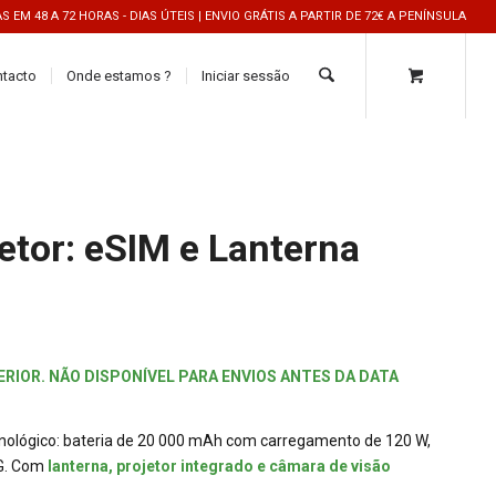
 EM 48 A 72 HORAS - DIAS ÚTEIS | ENVIO GRÁTIS A PARTIR DE 72€ A PENÍNSULA
ntacto
Onde estamos ?
Iniciar sessão
etor: eSIM e Lanterna
RIOR. NÃO DISPONÍVEL PARA ENVIOS ANTES DA DATA
cnológico: bateria de 20 000 mAh com carregamento de 120 W,
5G. Com
lanterna, projetor integrado e câmara de visão