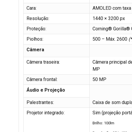
Cara:
AMOLED com taxa 
Resolução:
1440 × 3200 px
Proteção:
Corning® Gorilla® 
Piolhos:
500 – Máx. 2600
(*
Câmera
Câmera traseira:
Câmera principal d
MP
Câmera frontal:
50 MP
Áudio e Projeção
Palestrantes:
Caixa de som dupl
Projetor integrado:
Sim (projeção portá
Brilho: 100lm