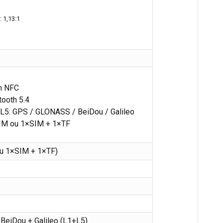
 1,13:1
m NFC
tooth 5.4
5: GPS / GLONASS / BeiDou / Galileo
SIM ou 1×SIM + 1×TF
u 1×SIM + 1×TF)
eiDou + Galileo (L1+L5)