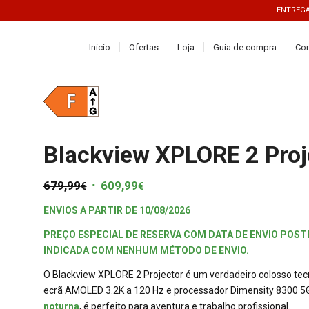
ENTREGAS
Inicio
Ofertas
Loja
Guia de compra
Co
Blackview XPLORE 2 Proj
679,99
O
609,99
O
€
€
preço
preço
ENVIOS A PARTIR DE 10/08/2026
original
atual
era:
é:
PREÇO ESPECIAL DE RESERVA COM DATA DE ENVIO POSTE
INDICADA COM NENHUM MÉTODO DE ENVIO.
679,99€.
609,99€.
O Blackview XPLORE 2 Projector é um verdadeiro colosso te
ecrã AMOLED 3.2K a 120 Hz e processador Dimensity 8300 
noturna
, é perfeito para aventura e trabalho profissional.