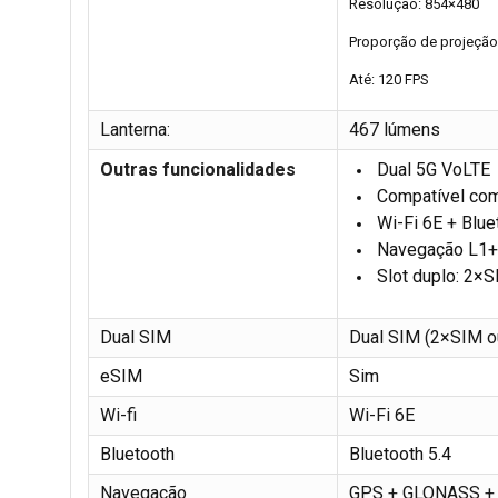
Resolução: 854×480
Proporção de projeção:
Até: 120 FPS
Lanterna:
467 lúmens
Outras funcionalidades
Dual 5G VoLTE
Compatível co
Wi-Fi 6E + Blue
Navegação L1+L
Slot duplo: 2×
Dual SIM
Dual SIM (2×SIM o
eSIM
Sim
Wi-fi
Wi-Fi 6E
Bluetooth
Bluetooth 5.4
Navegação
GPS + GLONASS + B