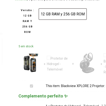
Versão
:
12 GB RAM y 256 GB ROM
12 GB
12 GB RAM y 256 GB ROM
RAM Y
256 GB
ROM
5 em stock
Blackview
This item:
Blackview XPLORE 2 Projetor:
XPLORE
Complemento perfeito ✨
2
Projetor: