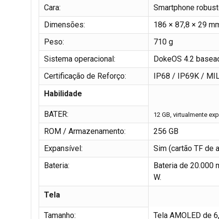
Cara:
Smartphone robusto
Dimensões:
186 × 87,8 × 29 m
Peso:
710 g
Sistema operacional:
DokeOS 4.2 basead
Certificação de Reforço:
IP68 / IP69K / M
Habilidade
BATER:
12 GB, virtualmente exp
ROM / Armazenamento:
256 GB
Expansível:
Sim (cartão TF de a
Bateria:
Bateria de 20.000 
W.
Tela
Tamanho:
Tela AMOLED de 6,