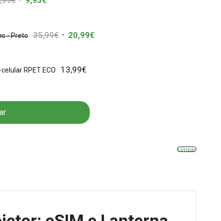
,99
€
9,93
€
35,99
€
20,99
€
s - Preto
13,99
€
-celular RPET ECO
ar
Limpar
jetor: eSIM e Lanterna